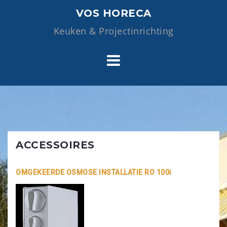
Skip
VOS HORECA
to
Keuken & Projectinrichting
content
ACCESSOIRES
OMGEKEERDE OSMOSE INSTALLATIE RO 100i