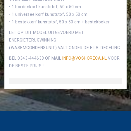
• 1 bordenkorf kunststof, 50 x 50 cm
• 1 universeelkorf kunststof, 50 x 50 cm
• 1 bestekkorf kunststof, 50 x 50 cm + bestekbeker
LET OP: DIT MODEL UITGEVOERD MET
ENERGIETERUGWINNING
(WASEMCONDENSUNIT) VALT ONDER DE E.I.A. REGELING.
BEL 0343-444633 OF MAIL
INFO@VOSHORECA.NL
VOOR
DE BESTE PRIJS !