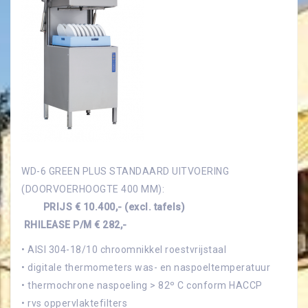
WD-6 GREEN PLUS STANDAARD UITVOERING
(DOORVOERHOOGTE 400 MM):
PRIJS € 10.400,- (excl. tafels)
RHILEASE P/M € 282,-
• AISI 304-18/10 chroomnikkel roestvrijstaal
• digitale thermometers was- en naspoeltemperatuur
• thermochrone naspoeling > 82º C conform HACCP
• rvs oppervlaktefilters