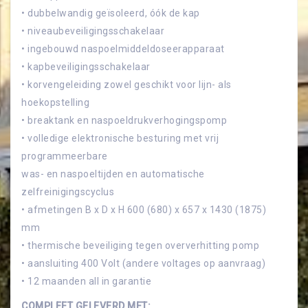
• dubbelwandig geïsoleerd, óók de kap
• niveaubeveiligingsschakelaar
• ingebouwd naspoelmiddeldoseerapparaat
• kapbeveiligingsschakelaar
• korvengeleiding zowel geschikt voor lijn- als
hoekopstelling
• breaktank en naspoeldrukverhogingspomp
• volledige elektronische besturing met vrij
programmeerbare
was- en naspoeltijden en automatische
zelfreinigingscyclus
• afmetingen B x D x H 600 (680) x 657 x 1430 (1875)
mm
• thermische beveiliging tegen oververhitting pomp
• aansluiting 400 Volt (andere voltages op aanvraag)
• 12 maanden all in garantie
COMPLEET GELEVERD MET: