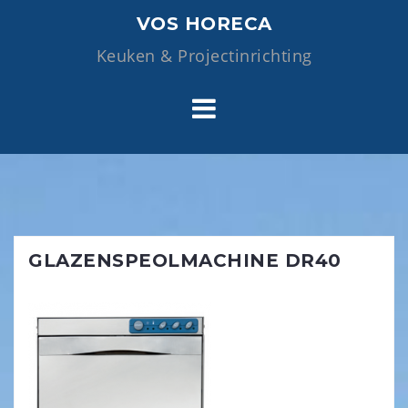
Skip
VOS HORECA
to
Keuken & Projectinrichting
content
GLAZENSPEOLMACHINE DR40