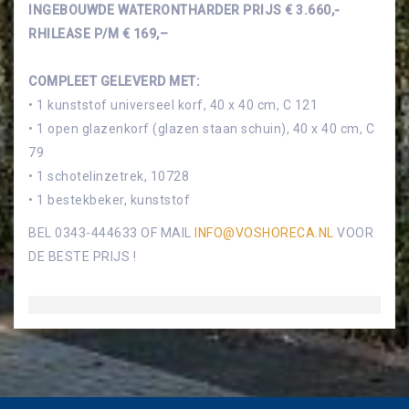
INGEBOUWDE WATERONTHARDER PRIJS € 3.660,-
RHILEASE P/M € 169,–
COMPLEET GELEVERD MET:
• 1 kunststof universeel korf, 40 x 40 cm, C 121
• 1 open glazenkorf (glazen staan schuin), 40 x 40 cm, C
79
• 1 schotelinzetrek, 10728
• 1 bestekbeker, kunststof
BEL 0343-444633 OF MAIL
INFO@VOSHORECA.NL
VOOR
DE BESTE PRIJS !