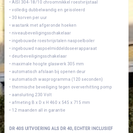
• AISI 304-18/10 chroomnikkel roestvrijstaal
• volledig dubbelwandig en geïsoleerd
• 30 korven per uur
• wastank met afgeronde hoeken
• niveaubeveiligingsschakelaar
• ingebouwde roestvrijstalen naspoelboiler
• ingebouwd naspoelmiddeldoseerapparaat
• deurbeveiligingsschakelaar
• maximale hoogte glaswerk 305 mm
• automatisch afslaan bij openen deur
• automatisch wasprogramma (120 seconden)
• thermische beveiliging tegen oververhitting pomp
• aansluiting 230 Volt
• afmeting B x D x H 460 x 545 x 715 mm
• 12 maanden all in garantie
DR 40S UITVOERING ALS DR 40, ECHTER INCLUSIEF