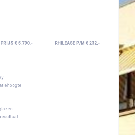
PRIJS
€ 5.790,- RHILEASE P/M € 232,-
ay
atiehoogte
rglazen
resultaat