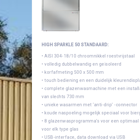
HIGH SPARKLE 50 STANDAARD: 
• AISI 304-18/10 chroomnikkel roestvrijstaal
• volledig dubbelwandig en geïsoleerd
• korfafmeting 500 x 500 mm
• touch bediening en een duidelijk kleurendispl
• complete glazenwasmachine met een install
van slechts 730 mm
• unieke wasarmen met ‘anti-drip’ -connector
• koude naspoeling mogelijk speciaal voor bie
• 8 glazenwasprogramma’s voor een optimaal 
voor elk type glas
• USB-interface, data download via USB