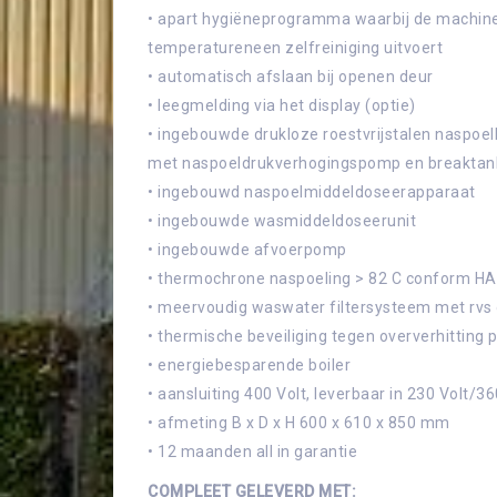
• apart hygiëneprogramma waarbij de machine
temperatureneen zelfreiniging uitvoert
• automatisch afslaan bij openen deur
• leegmelding via het display (optie)
• ingebouwde drukloze roestvrijstalen naspoelb
met naspoeldrukverhogingspomp en breaktan
• ingebouwd naspoelmiddeldoseerapparaat
• ingebouwde wasmiddeldoseerunit
• ingebouwde afvoerpomp
• thermochrone naspoeling > 82 C conform H
• meervoudig waswater filtersysteem met rvs 
• thermische beveiliging tegen oververhitting
• energiebesparende boiler
• aansluiting 400 Volt, leverbaar in 230 Volt/3
• afmeting B x D x H 600 x 610 x 850 mm
• 12 maanden all in garantie
COMPLEET GELEVERD MET: