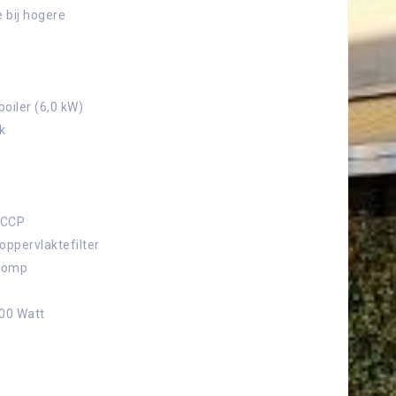
 bij hogere
oiler (6,0 kW)
k
ACCP
oppervlaktefilter
 pomp
600 Watt