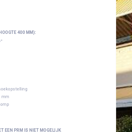
HOOGTE 400 MM):
,-
 hoekopstelling
0) mm
 pomp
T EEN PRM IS NIET MOGELIJK