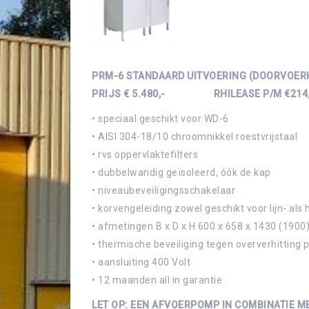
PRM-6 STANDAARD UITVOERING (DOORVOER
PRIJS € 5.480,- RHILEASE P/M €214
• speciaal geschikt voor WD-6
• AISI 304-18/10 chroomnikkel roestvrijstaal
• rvs oppervlaktefilters
• dubbelwandig geïsoleerd, óók de kap
• niveaubeveiligingsschakelaar
• korvengeleiding zowel geschikt voor lijn- als
• afmetingen B x D x H 600 x 658 x 1430 (190
• thermische beveiliging tegen oververhitting
• aansluiting 400 Volt
• 12 maanden all in garantie
LET OP: EEN AFVOERPOMP IN COMBINATIE ME