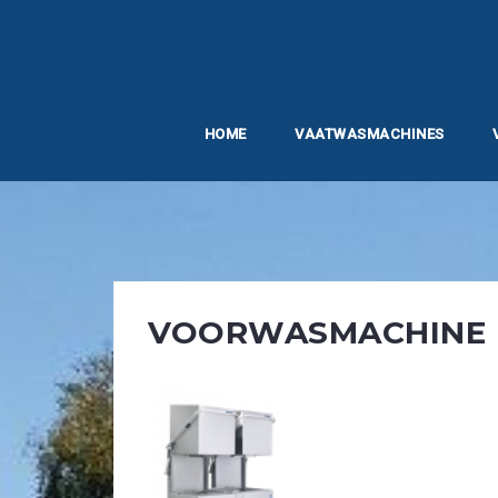
Skip
to
content
HOME
VAATWASMACHINES
VOORWASMACHINE 